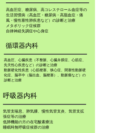
高血圧症、糖尿病、高コレステロール血症等の
生活習慣病（高血圧・糖尿病・高脂血症・痛
風・慢性塞性肺疾患など）の診断と治療
メタボリック症候群
自律神経失調症や心身症
循環器内科
高血圧、心臓疾患（不整脈、心臓弁膜症、心筋症、
先天性心疾患など）の診断と治療
動脈硬化性疾患（心筋梗塞、狭心症、閉塞性動脈硬
化症、脳卒中（脳出血、脳梗塞）、動脈瘤など）の
診断と治療
呼吸器内科
気管支喘息、肺気腫、慢性気管支炎、気管支拡
張症等の治療
低肺機能の方の在宅酸素療法
睡眠時無呼吸症候群の治療