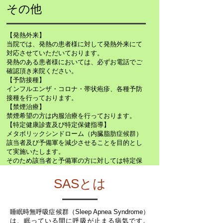
その他
【発熱外来】
当院では、発熱の患者様に対して発熱外来にて
対応させていただいております。
発熱のある患者様においては、必ずお電話でご
確認頂き来院ください。
【予防接種】
インフルエンザ・コロナ・帯状疱疹、各種予防
接種を行っております。
【禁煙治療】
禁煙希望の方は内服治療を行っております。
【​特定健康診査及び特定保健指導】
メタボリックシンドローム（内臓脂肪症候群）
該当者及び予備軍を減少させることを目的とし
て実施いたします。
そのため該当者と予備軍の方に対しては特定保
健指導（積極的支援、動機付け支援）を行いま
す。特定健診は保健指導の対象者となるかどう
SASとは
かを判断するための健診です。
睡眠時無呼吸症候群（Sleep Apnea Syndrome）
は、眠っている間に呼吸が止まる病気です。