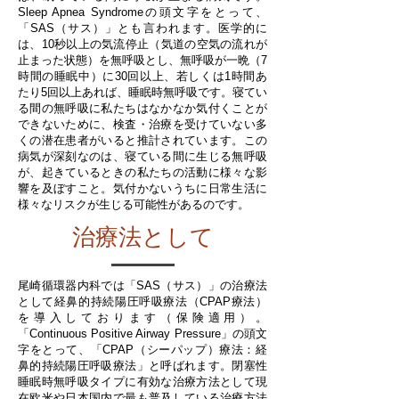
Sleep Apnea Syndromeの頭文字をとって、
「SAS（サス）」とも言われます。医学的に
は、10秒以上の気流停止（気道の空気の流れが
止まった状態）を無呼吸とし、無呼吸が一晩（7
時間の睡眠中）に30回以上、若しくは1時間あ
たり5回以上あれば、睡眠時無呼吸です。寝てい
る間の無呼吸に私たちはなかなか気付くことが
できないために、検査・治療を受けていない多
くの潜在患者がいると推計されています。この
病気が深刻なのは、寝ている間に生じる無呼吸
が、起きているときの私たちの活動に様々な影
響を及ぼすこと。気付かないうちに日常生活に
様々なリスクが生じる可能性があるのです。
治療法として
尾崎循環器内科では「SAS（サス）」の治療法
として経鼻的持続陽圧呼吸療法（CPAP療法）
を導入しております（保険適用）。
「Continuous Positive Airway Pressure」の頭文
字をとって、「CPAP（シーパップ）療法：経
鼻的持続陽圧呼吸療法」と呼ばれます。閉塞性
睡眠時無呼吸タイプに有効な治療方法として現
在欧米や日本国内で最も普及している治療方法