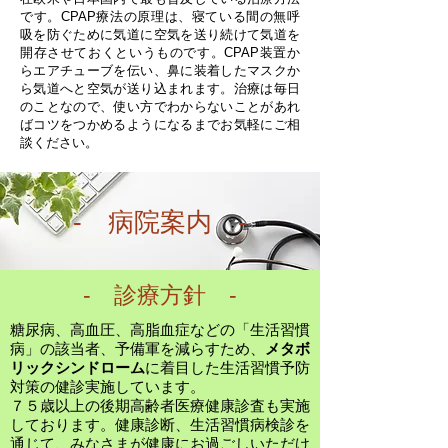
です。CPAP療法の原理は、寝ている間の無呼
吸を防ぐために気道に空気を送り続けて気道を
開存させておくというものです。CPAP装置か
らエアチューブを伝い、鼻に装着したマスクか
ら気道へと空気が送り込まれます。治療は毎日
のことなので、使い方でわからないことがあれ
ばコツをつかめるようになるまでお気軽にご相
談ください。
- 病院案内 -
- ​診療方針 -
糖尿病、高血圧、高脂血症などの「生活習慣
病」の該当者、予備軍を減らすため、
メタボ
リックシンドローム
に着目した生活習慣予防
対策の健診実施しています。
７５歳以上の後期高齢者医療健康診査も実施
しております。健康診断、生活習慣病検診を
通じて、みなさまが健康にお過ごしいただけ